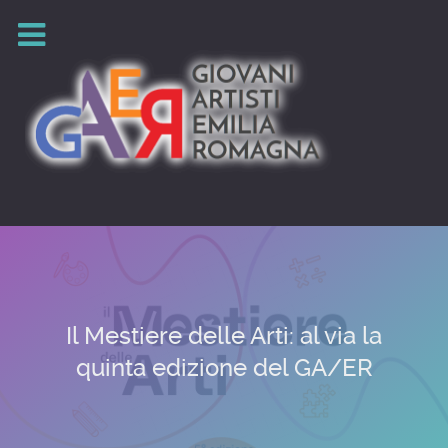
Il Mestiere delle Arti: al via la
quinta edizione del GA/ER